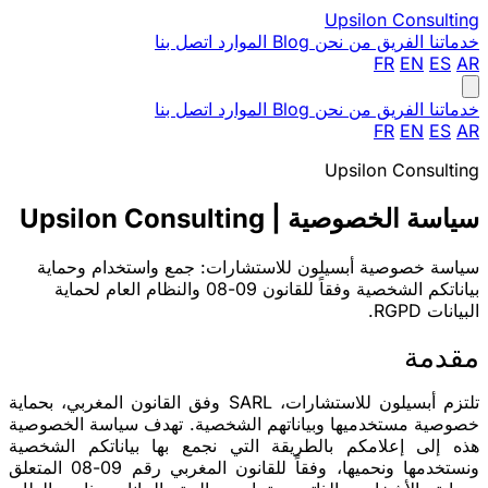
Upsilon
Consulting
خدماتنا
الفريق
من نحن
Blog
الموارد
اتصل بنا
FR
EN
ES
AR
خدماتنا
الفريق
من نحن
Blog
الموارد
اتصل بنا
FR
EN
ES
AR
Upsilon Consulting
سياسة الخصوصية | Upsilon Consulting
سياسة خصوصية أبسيلون للاستشارات: جمع واستخدام وحماية
بياناتكم الشخصية وفقاً للقانون 09-08 والنظام العام لحماية
البيانات RGPD.
مقدمة
تلتزم أبسيلون للاستشارات، SARL وفق القانون المغربي، بحماية
خصوصية مستخدميها وبياناتهم الشخصية. تهدف سياسة الخصوصية
هذه إلى إعلامكم بالطريقة التي نجمع بها بياناتكم الشخصية
ونستخدمها ونحميها، وفقاً للقانون المغربي رقم 09-08 المتعلق