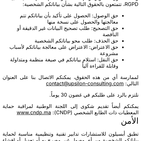
RGPD، تتمتعون بالحقوق التالية بشأن بياناتكم الشخصية:
حق الوصول
: الحصول على تأكيد بأن بياناتكم تتم
معالجتها والحصول على نسخة منها
حق التصحيح
: طلب تصحيح البيانات غير الدقيقة أو
الناقصة
حق الحذف
: طلب محو بياناتكم الشخصية
حق الاعتراض
: الاعتراض على معالجة بياناتكم لأسباب
مشروعة
حق النقل
: استلام بياناتكم في صيغة منظمة ومتداولة
وقابلة للقراءة آلياً
لممارسة أي من هذه الحقوق، يمكنكم الاتصال بنا على العنوان
التالي:
contact@upsilon-consulting.com
نلتزم بالرد على طلبكم في غضون 30 يوماً.
يمكنكم أيضاً تقديم شكوى إلى
اللجنة الوطنية لمراقبة حماية
المعطيات ذات الطابع الشخصي (CNDP)
:
www.cndp.ma
الأمن
تطبق أبسيلون للاستشارات تدابير تقنية وتنظيمية مناسبة لحماية
بياناتكم الشخصية من أي وصول غير مصرح به أو تعديل أو إفشاء