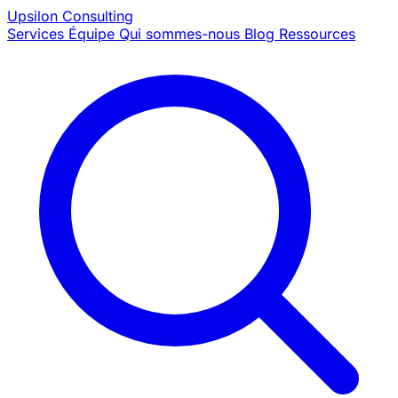
Upsilon
Consulting
Services
Équipe
Qui sommes-nous
Blog
Ressources