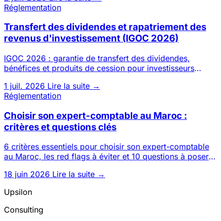
Réglementation
Transfert des dividendes et rapatriement des
revenus d'investissement (IGOC 2026)
IGOC 2026 : garantie de transfert des dividendes,
bénéfices et produits de cession pour investisseurs
étrangers. Conditi
1 juil. 2026
Lire la suite →
Réglementation
Choisir son expert-comptable au Maroc :
critères et questions clés
6 critères essentiels pour choisir son expert-comptable
au Maroc, les red flags à éviter et 10 questions à poser
avant d
18 juin 2026
Lire la suite →
Upsilon
Consulting