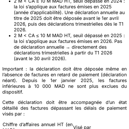
2 M < CA ≤ 10 M MAD HT, seuil dépassé en 2024
:
la loi s’applique aux factures émises en
2025
(année d’applicabilité). Une déclaration
annuelle
au
titre de 2025 doit être déposée
avant le 1er avril
2026
, puis des déclarations
trimestrielles
dès le T1
2026.
2 M < CA ≤ 10 M MAD HT, seuil dépassé en 2025
:
la loi s’applique aux factures émises en
2026
.
Pas
de déclaration annuelle
→ directement des
déclarations
trimestrielles
à partir du T1 2026
(avant le 30 avril 2026).
Important :
la déclaration doit être déposée
même en
l’absence de factures en retard de paiement
(déclaration
néant). Depuis le
1er janvier 2025
, les factures
inférieures à 10 000 MAD ne sont plus exclues du
dispositif.
Cette déclaration doit être accompagnée d’un état
détaillé des factures dépassant les délais de paiement
visés par :
Chiffre d’affaires annuel HT (en
Visé par