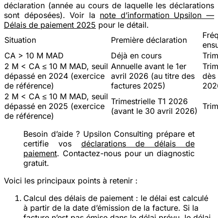
déclaration
(année au cours de laquelle les déclarations
sont déposées). Voir la
note d’information Upsilon —
Délais de paiement 2025
pour le détail.
Fré
Situation
Première déclaration
ensu
CA > 10 M MAD
Déjà en cours
Trim
2 M < CA ≤ 10 M MAD, seuil
Annuelle avant le 1er
Trim
dépassé en 2024 (exercice
avril 2026 (au titre des
dès
de référence)
factures 2025)
202
2 M < CA ≤ 10 M MAD, seuil
Trimestrielle T1 2026
dépassé en 2025 (exercice
Trim
(avant le 30 avril 2026)
de référence)
Besoin d’aide ?
Upsilon Consulting prépare et
certifie vos
déclarations de délais de
paiement
. Contactez-nous pour un diagnostic
gratuit.
Voici les principaux points à retenir :
Calcul des délais de paiement
: le délai est calculé
à partir de la date d’émission de la facture. Si la
facture n’est pas émise dans le délai prévu, le délai