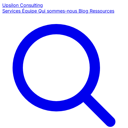
Upsilon
Consulting
Services
Équipe
Qui sommes-nous
Blog
Ressources