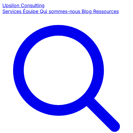
Upsilon
Consulting
Services
Équipe
Qui sommes-nous
Blog
Ressources